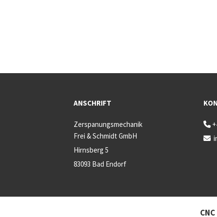
ANSCHRIFT
KO
Zerspanungsmechanik
+

Frei & Schmidt GmbH
i

Hirnsberg 5
83093 Bad Endorf
CNC 