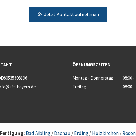
Jetzt Kontakt aufnehmen
NTAKT
ÖFFNUNGSZEITEN
4980535308196
Montag - Donnerstag
08:00 -
nfo@zfs-bayern.de
Freitag
08:00 -
Fertigung:
Bad Aibling
/
Dachau
/
Erding
/
Holzkirchen
/
Rosen