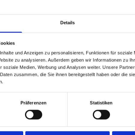
Details
Cookies
nhalte und Anzeigen zu personalisieren, Funktionen für soziale
 für jede Branche
Website zu analysieren. Außerdem geben wir Informationen zu I
r soziale Medien, Werbung und Analysen weiter. Unsere Partner
 Daten zusammen, die Sie ihnen bereitgestellt haben oder die s
es ab, damit Sie alle Schritte aus einer
n.
nd Montage übernehmen wir auf Wunsch
sämtliche Komponenten passgenau an.
ssgerätetechnik sind höchste
Präferenzen
Statistiken
t gefragt. Auch für Maschinen- und
Elektrobranche liefern wir präzise
sbesondere für Aufträge rund um unsere