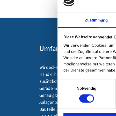
Zustimmung
Diese Webseite verwendet 
Wir verwenden Cookies, um I
Umfangreiche Leistungen
und die Zugriffe auf unsere 
Website an unsere Partner fü
möglicherweise mit weiteren
Wir decken ein breites Spektrum an Servic
der Dienste gesammelt habe
Hand erhalten. Neben CNC-Fertigung u
zusätzliche Bearbeitungen und passen 
Einwilligungsauswahl
Gerade in der Medizintechnik und der Me
Notwendig
Genauigkeit und absolute Zuverlässigkei
Anlagenbau, Automobilindustrie und die 
Bauteile, die langfristig überzeugen. In