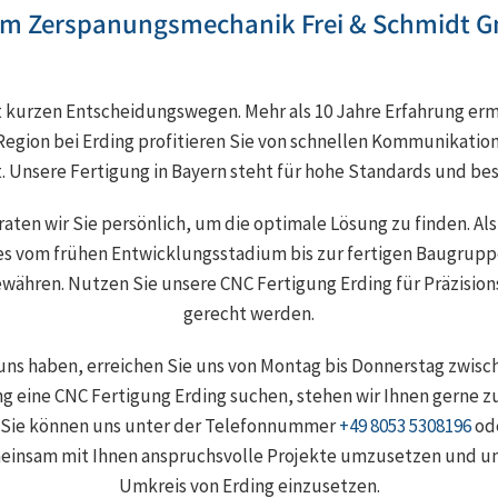
m Zerspanungsmechanik Frei & Schmidt 
t kurzen Entscheidungswegen. Mehr als 10 Jahre Erfahrung er
Region bei Erding profitieren Sie von schnellen Kommunikatio
Unsere Fertigung in Bayern steht für hohe Standards und bes
aten wir Sie persönlich, um die optimale Lösung zu finden. Al
les vom frühen Entwicklungsstadium bis zur fertigen Baugruppe.
ewähren. Nutzen Sie unsere CNC Fertigung Erding für Präzisio
gerecht werden.
uns haben, erreichen Sie uns von Montag bis Donnerstag zwisch
ding eine CNC Fertigung Erding suchen, stehen wir Ihnen gerne z
d Sie können uns unter der Telefonnummer
+49 8053 5308196
ode
meinsam mit Ihnen anspruchsvolle Projekte umzusetzen und un
Umkreis von Erding einzusetzen.